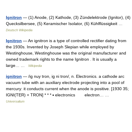
Ignitron
— (1) Anode, (2) Kathode, (3) Zündelektrode (Ignitor), (4)
Quecksilbersee, (5) Keramischer Isolator, (6) Kühlflüssigkeit …
Deutsch Wikipedia
Ignitron
— An ignitron is a type of controlled rectifier dating from
the 1930s. Invented by Joseph Slepian while employed by
Westinghouse, Westinghouse was the original manufacturer and
owned trademark rights to the name Ignitron . It is usually a
large… …
Wikipedia
ignitron
— /ig nuy tron, ig ni tron/, n. Electronics. a cathode arc
vacuum tube with an auxiliary electrode projecting into a pool of
mercury: it conducts current when the anode is positive. [1930 35;
IGNI(TER) + TRON] * * * ▪ electronics electron… …
Universalium