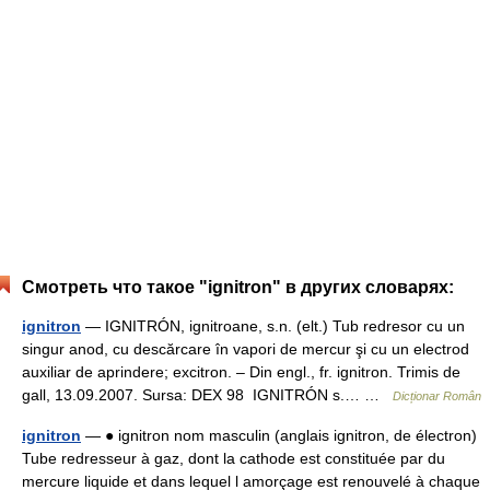
Смотреть что такое "ignitron" в других словарях:
ignitron
— IGNITRÓN, ignitroane, s.n. (elt.) Tub redresor cu un
singur anod, cu descărcare în vapori de mercur şi cu un electrod
auxiliar de aprindere; excitron. – Din engl., fr. ignitron. Trimis de
gall, 13.09.2007. Sursa: DEX 98 IGNITRÓN s.… …
Dicționar Român
ignitron
— ● ignitron nom masculin (anglais ignitron, de électron)
Tube redresseur à gaz, dont la cathode est constituée par du
mercure liquide et dans lequel l amorçage est renouvelé à chaque