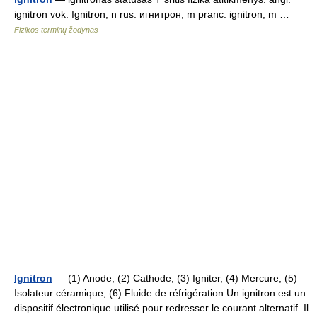
ignitron vok. Ignitron, n rus. игнитрон, m pranc. ignitron, m …
Fizikos terminų žodynas
Ignitron
— (1) Anode, (2) Cathode, (3) Igniter, (4) Mercure, (5)
Isolateur céramique, (6) Fluide de réfrigération Un ignitron est un
dispositif électronique utilisé pour redresser le courant alternatif. Il