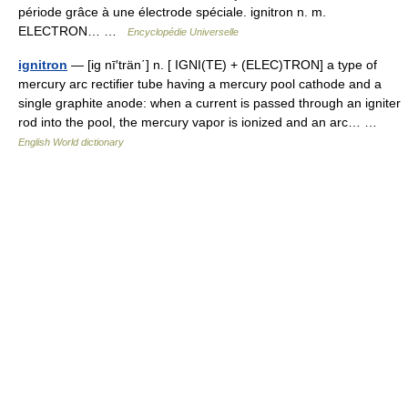
période grâce à une électrode spéciale. ignitron n. m.
ELECTRON… …
Encyclopédie Universelle
ignitron
— [ig nī′trän΄] n. [ IGNI(TE) + (ELEC)TRON] a type of
mercury arc rectifier tube having a mercury pool cathode and a
single graphite anode: when a current is passed through an igniter
rod into the pool, the mercury vapor is ionized and an arc… …
English World dictionary