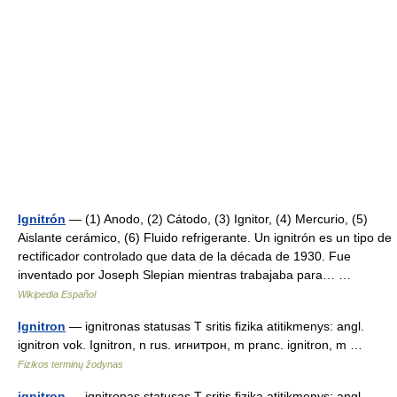
Ignitrón
— (1) Anodo, (2) Cátodo, (3) Ignitor, (4) Mercurio, (5)
Aislante cerámico, (6) Fluido refrigerante. Un ignitrón es un tipo de
rectificador controlado que data de la década de 1930. Fue
inventado por Joseph Slepian mientras trabajaba para… …
Wikipedia Español
Ignitron
— ignitronas statusas T sritis fizika atitikmenys: angl.
ignitron vok. Ignitron, n rus. игнитрон, m pranc. ignitron, m …
Fizikos terminų žodynas
ignitron
— ignitronas statusas T sritis fizika atitikmenys: angl.