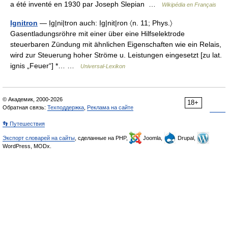
a été inventé en 1930 par Joseph Slepian …
Wikipédia en Français
Ignitron
— Ịg|ni|tron auch: Ịg|nit|ron 〈n. 11; Phys.〉
Gasentladungsröhre mit einer über eine Hilfselektrode
steuerbaren Zündung mit ähnlichen Eigenschaften wie ein Relais,
wird zur Steuerung hoher Ströme u. Leistungen eingesetzt [zu lat.
ignis „Feuer“] *… …
Universal-Lexikon
© Академик, 2000-2026
18+
Обратная связь:
Техподдержка
,
Реклама на сайте
👣 Путешествия
Экспорт словарей на сайты
, сделанные на PHP,
Joomla,
Drupal,
WordPress, MODx.