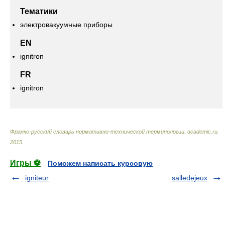
Тематики
электровакуумные приборы
EN
ignitron
FR
ignitron
Франко-русский словарь нормативно-технической терминологии
.
academic.ru
.
2015
.
Игры ⚽
Поможем написать курсовую
igniteur
salledejeux